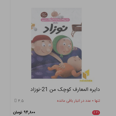
دایره المعارف کوچک من 21-نوزاد
تنها ۰ عدد در انبار باقی مانده
۴.۵
۹۴,۸۰۰ تومان
٪
۲۱