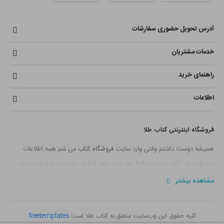
آدرس تحویل حضوری سفارشات
خدمات مشتریان
راهنمای خرید
اطلاعات
فروشگاه اینترنتی کتاب طلا
همیشه دوست داشتم وقتی وارد سایت
فروشگاه کتاب
می شم همه اطلاعات
مربوط به اون کتاب، بصورت کامل بهم داده بشه، تا با این اینترنت ضعیف، مجبور
نباشم صفحه ها رو جابجا کنم. همین فکر شده بود یک دغدغه ای که تعداد کمی از
مشاهده بیشتر
سایت های
فروش آنلاین کتاب
بخشی از اون رو رعایت کرده بودند.
با خودم دائما فکر می کردم؛ این همه
سایت فروش کتاب
وجود داره و روز به روز
کلیه حقوق این وب‌سایت متعلق به کتاب طلا است.
freetemplates