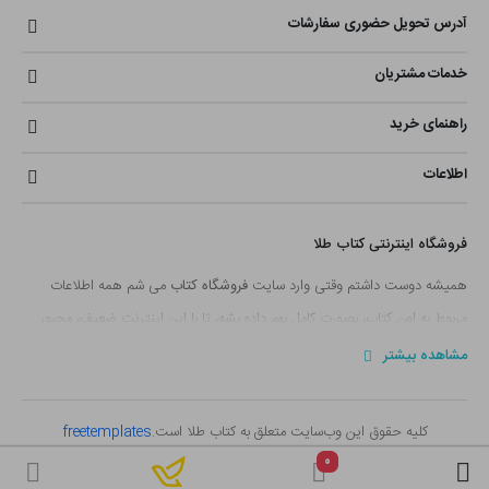
آدرس تحویل حضوری سفارشات
خدمات مشتریان
راهنمای خرید
اطلاعات
فروشگاه اینترنتی کتاب طلا
همیشه دوست داشتم وقتی وارد سایت
فروشگاه کتاب
می شم همه اطلاعات
مربوط به اون کتاب، بصورت کامل بهم داده بشه، تا با این اینترنت ضعیف، مجبور
نباشم صفحه ها رو جابجا کنم. همین فکر شده بود یک دغدغه ای که تعداد کمی از
مشاهده بیشتر
سایت های
فروش آنلاین کتاب
بخشی از اون رو رعایت کرده بودند.
با خودم دائما فکر می کردم؛ این همه
سایت فروش کتاب
وجود داره و روز به روز
کلیه حقوق این وب‌سایت متعلق به کتاب طلا است.
freetemplates
هم به تعدادشون اضافه می شه که جلوتر از من شروع به کار کردند و این سوال که؛
۰
اگر من هم بخواهم وارد این عرصه بشم چه جایگاهی می تونم تو این دنیای