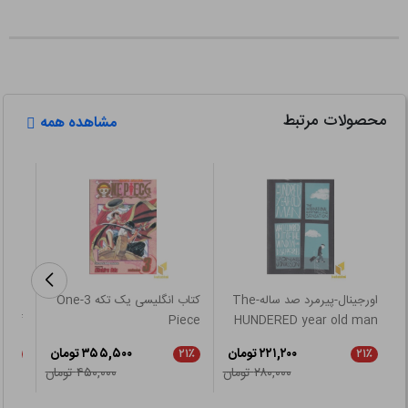
محصولات مرتبط
مشاهده همه
اورجینال-پیرمرد صد ساله-The
کتاب انگلیسی یک تکه 3-One
wolf
Piece
HUNDERED year old man
۲۲۱,۲۰۰ تومان
۳۵۵,۵۰۰ تومان
۲۱٪
۲۱٪
۲۱٪
۲۸۰,۰۰۰ تومان
۴۵۰,۰۰۰ تومان