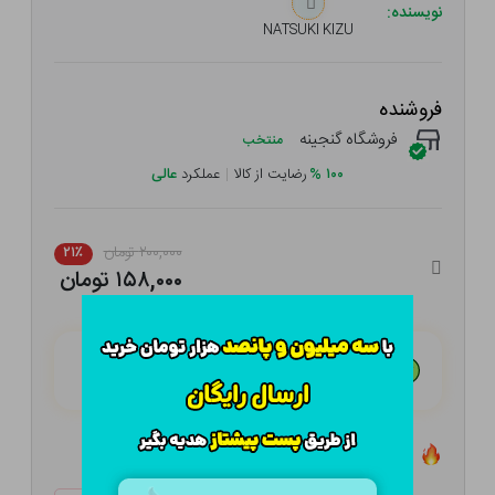
نویسنده:
NATSUKI KIZU
فروشنده
فروشگاه گنجینه
منتخب
۱۰۰
%
رضایت از کالا
|
عملکرد
عالی
۲۰۰,۰۰۰ تومان
۲۱٪
۱۵۸,۰۰۰ تومان
هـر قسط با تــرب‌پــی:
۳۹,۵۰۰ تومان
۴ قسط مــاهـانـه؛ بـدون سـود، چـک و ضـامـن
تعداد ۵ عدد در انبار موجود است