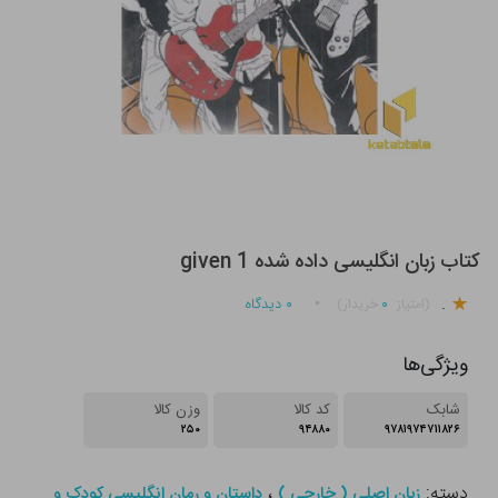
کتاب زبان انگلیسی داده شده given 1
.
۰
۰
دیدگاه
(امتیاز
خریدار)
ویژگی‌ها
شابک
کد کالا
وزن کالا
۲۵۰
۹۴۸۸۰
۹۷۸۱۹۷۴۷۱۱۸۲۶
دسته:
،
زبان اصلی ( خارجی )
داستان و رمان انگلیسی کودک و